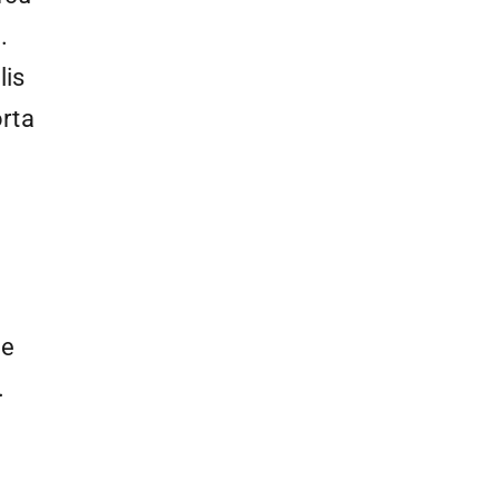
.
lis
orta
ie
.