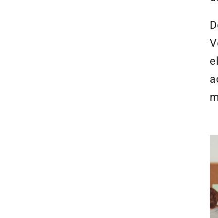
D
V
e
a
m