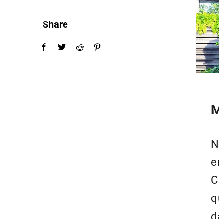
Share
M
N
e
C
q
d